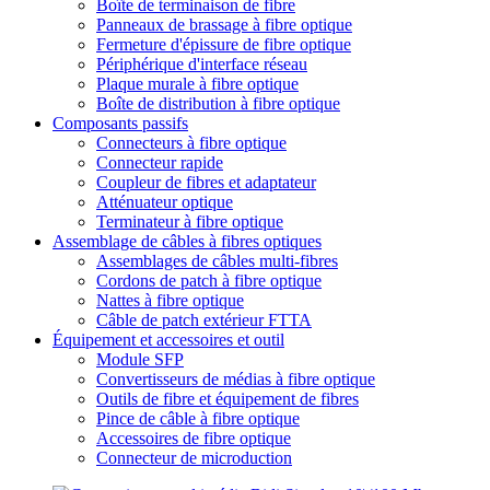
Boîte de terminaison de fibre
Panneaux de brassage à fibre optique
Fermeture d'épissure de fibre optique
Périphérique d'interface réseau
Plaque murale à fibre optique
Boîte de distribution à fibre optique
Composants passifs
Connecteurs à fibre optique
Connecteur rapide
Coupleur de fibres et adaptateur
Atténuateur optique
Terminateur à fibre optique
Assemblage de câbles à fibres optiques
Assemblages de câbles multi-fibres
Cordons de patch à fibre optique
Nattes à fibre optique
Câble de patch extérieur FTTA
Équipement et accessoires et outil
Module SFP
Convertisseurs de médias à fibre optique
Outils de fibre et équipement de fibres
Pince de câble à fibre optique
Accessoires de fibre optique
Connecteur de microduction