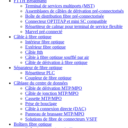
FTTH Broadband
Terminal de services multiports (MST)
Assemblages de câbles de dérivation pré-connectorisés
Boîte de distribution fibre pré-connectorisée
Connecteur OPTITAP et mini SC compatible
Répartiteur de calmar pour terminal de service flexible
Marvel pré-connecté
Câble à fibre optique
Intérieur fibre optique
Extérieur fibre optique
Câble ftth
Câble à fibre optique soufflé par air
Câble de dérivation à fibre optique
Séparateur de fibre optique
Répartiteur PLC
Coupleur de fibre optique
Câblage du centre de données
Câble de dérivation MTP/MPO
Câble de jonction MTP/MPO
Cassette MTP/MPO
Prise de bouclage
Câble à connexion directe (DAC)
Panneau de brassage MTP/MPO
Solutions de fibre de connecteurs VSFF
Boîtiers fibre optique