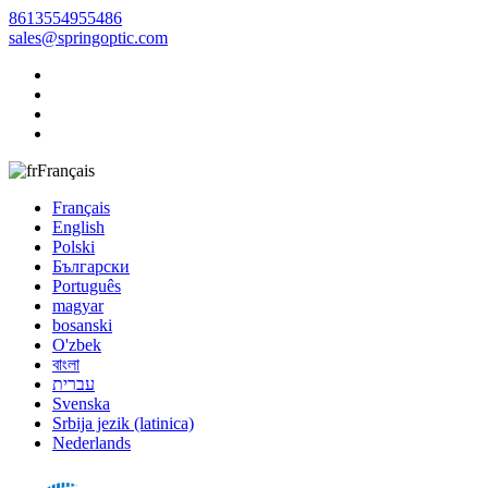
8613554955486
sales@springoptic.com
Français
Français
English
Polski
Български
Português
magyar
bosanski
O'zbek
বাংলা
עברית
Svenska
Srbija jezik (latinica)
Nederlands