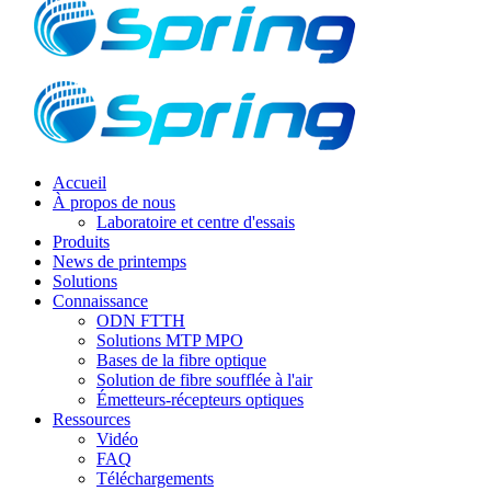
Accueil
À propos de nous
Laboratoire et centre d'essais
Produits
News de printemps
Solutions
Connaissance
ODN FTTH
Solutions MTP MPO
Bases de la fibre optique
Solution de fibre soufflée à l'air
Émetteurs-récepteurs optiques
Ressources
Vidéo
FAQ
Téléchargements