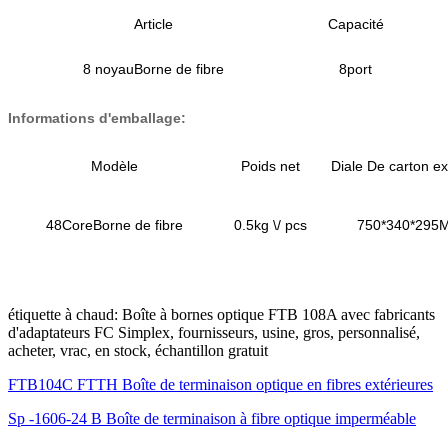
Article
Capacité
8 noyau
Borne de fibre
8port
Informations d'emballage:
Modèle
Poids net
Diale De carton ex
48Core
Borne de fibre
0.5
kg \/ pcs
75
0*
34
0*
295
étiquette à chaud: Boîte à bornes optique FTB 108A avec fabricants
d'adaptateurs FC Simplex, fournisseurs, usine, gros, personnalisé,
acheter, vrac, en stock, échantillon gratuit
FTB104C FTTH Boîte de terminaison optique en fibres extérieures
Sp -1606-24 B Boîte de terminaison à fibre optique imperméable