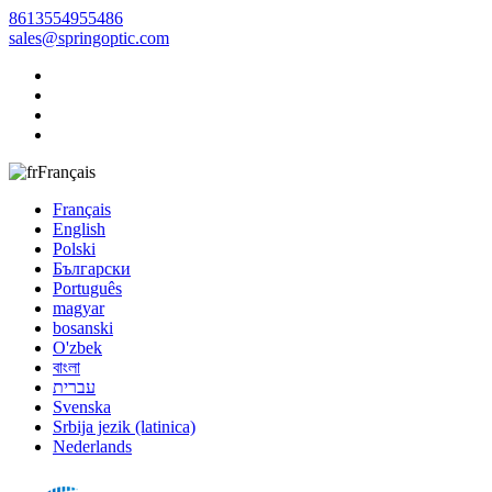
8613554955486
sales@springoptic.com
Français
Français
English
Polski
Български
Português
magyar
bosanski
O'zbek
বাংলা
עברית
Svenska
Srbija jezik (latinica)
Nederlands