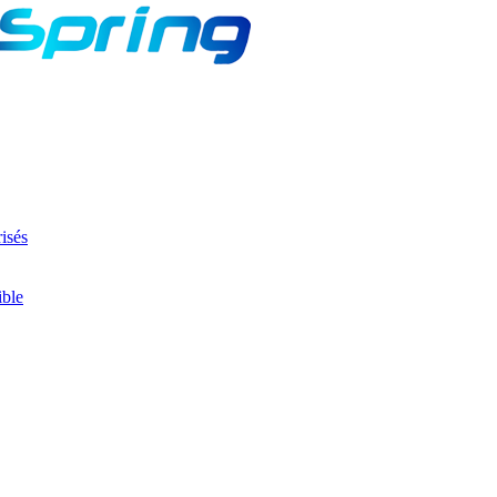
isés
ible