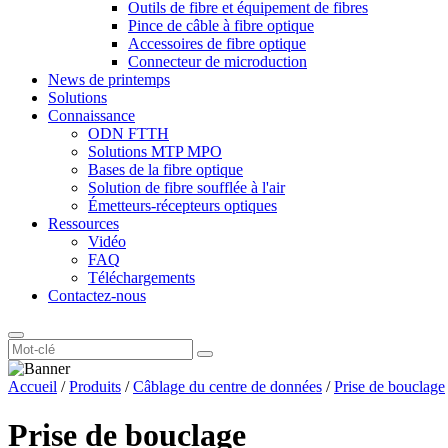
Outils de fibre et équipement de fibres
Pince de câble à fibre optique
Accessoires de fibre optique
Connecteur de microduction
News de printemps
Solutions
Connaissance
ODN FTTH
Solutions MTP MPO
Bases de la fibre optique
Solution de fibre soufflée à l'air
Émetteurs-récepteurs optiques
Ressources
Vidéo
FAQ
Téléchargements
Contactez-nous
Accueil
/
Produits
/
Câblage du centre de données
/
Prise de bouclage
Prise de bouclage