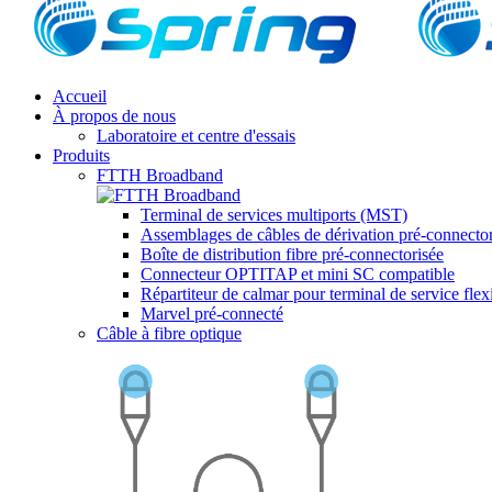
Accueil
À propos de nous
Laboratoire et centre d'essais
Produits
FTTH Broadband
Terminal de services multiports (MST)
Assemblages de câbles de dérivation pré-connector
Boîte de distribution fibre pré-connectorisée
Connecteur OPTITAP et mini SC compatible
Répartiteur de calmar pour terminal de service flex
Marvel pré-connecté
Câble à fibre optique