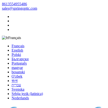
8613554955486
sales@springoptic.com
Français
Français
English
Polski
Български
Português
magyar
bosanski
O'zbek
বাংলা
עברית
Svenska
Srbija jezik (latinica)
Nederlands